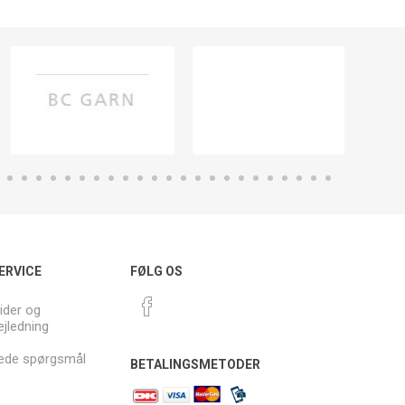
ERVICE
FØLG OS
ider og
ejledning
llede spørgsmål
BETALINGSMETODER