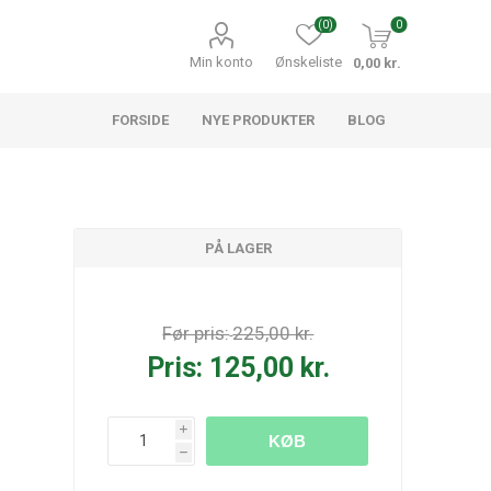
(0)
0
Min konto
Ønskeliste
0,00 kr.
FORSIDE
NYE PRODUKTER
BLOG
PÅ LAGER
Før pris:
225,00 kr.
Pris:
125,00 kr.
i
KØB
h