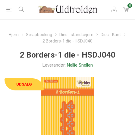
0
Hjem
Scrapbooking
Dies - standsejern
Dies - Kant
2 Borders-1 die - HSDJ040
2 Borders-1 die - HSDJ040
Leverandør:
Nellie Snellen
UDSALG