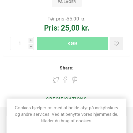
PÅ LAGER
Før pris:
55,00 kr.
Pris:
25,00 kr.
i
KØB
h
Share:
SPECIFICATIONS
Cookies hjælper os med at holde styr på indkøbskurv
og andre services. Ved at benytte vores hjemmeside,
tillader du brug af cookies.
Scrapbooking
Dies/embossing