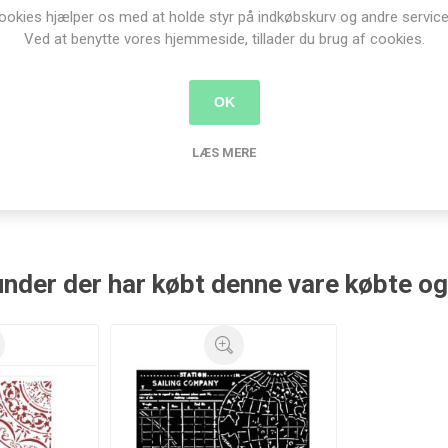
ookies hjælper os med at holde styr på indkøbskurv og andre service
Ved at benytte vores hjemmeside, tillader du brug af cookies.
ture Sand
ne hvid -
0
OK
kr.
LÆS MERE
B
nder der har købt denne vare købte o