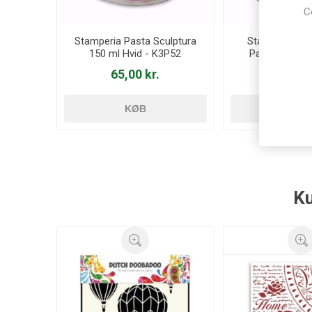
C
Stamperia Pasta Sculptura
Stamperia Tex
150 ml Hvid - K3P52
Paste 150ml S
K3P4
65,00 kr.
67,00 
KØB
KØ
Ku