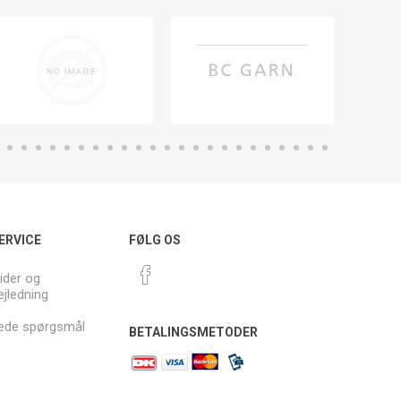
ERVICE
FØLG OS
ider og
ejledning
llede spørgsmål
BETALINGSMETODER