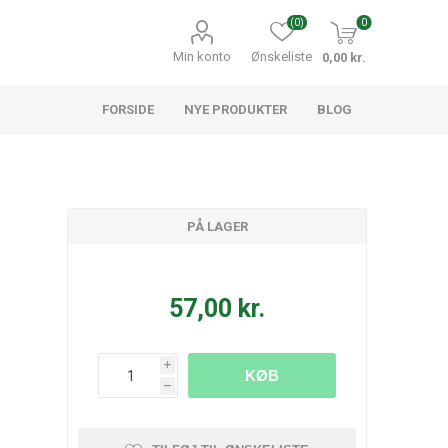
(0)
0
Min konto
Ønskeliste
0,00 kr.
FORSIDE
NYE PRODUKTER
BLOG
PÅ LAGER
57,00 kr.
i
KØB
h