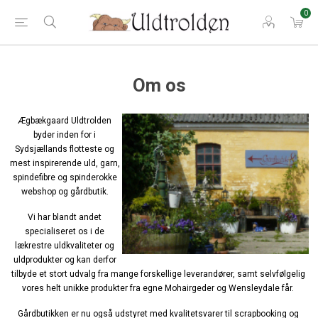
0
Om os
Ægbækgaard Uldtrolden
byder inden for i
Sydsjællands flotteste og
mest inspirerende uld, garn,
spindefibre og spinderokke
webshop og gårdbutik.
Vi har blandt andet
specialiseret os i de
lækrestre uldkvaliteter og
uldprodukter og kan derfor
tilbyde et stort udvalg fra mange forskellige leverandører, samt selvfølgelig
vores helt unikke produkter fra egne Mohairgeder og Wensleydale får.
Gårdbutikken er nu også udstyret med kvalitetsvarer til scrapbooking og