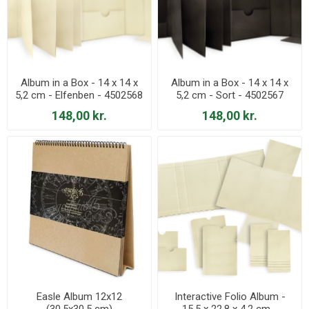
Album in a Box - 14 x 14 x
Album in a Box - 14 x 14 x
5,2 cm - Elfenben - 4502568
5,2 cm - Sort - 4502567
148,00 kr.
148,00 kr.
Easle Album 12x12
Interactive Folio Album -
(30,5x30,5 cm)
15,5 x 22,8 x 4,2 cm -