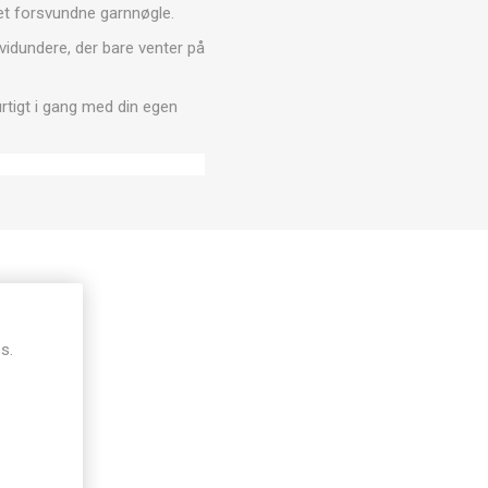
et forsvundne garnnøgle.
idundere, der bare venter på
urtigt i gang med din egen
s.