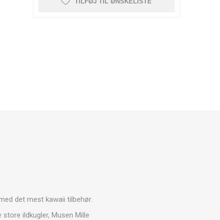
TILFØJ TIL ØNSKELISTE
med det mest kawaii tilbehør.
store ildkugler, Musen Mille