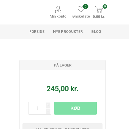
(0)
0
Min konto
Ønskeliste
0,00 kr.
FORSIDE
NYE PRODUKTER
BLOG
PÅ LAGER
245,00 kr.
i
KØB
h