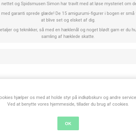
å nettet og Spidsmusen Simon har travlt med at løse mysteriet om d
 med garanti sprede glæde! De 15 amigurumi-figurer i bogen er små v
at blive set og elsket af dig.
etaljer og teknikker, så med en hæklenål og noget blødt garn er du h
samling af hæklede skatte.
Produkt tags
ookies hjælper os med at holde styr på indkøbskurv og andre service
bøger
(19)
,
hækling
(4)
,
bamser
(3)
,
amigurumi
(3)
Ved at benytte vores hjemmeside, tillader du brug af cookies.
OK
Relaterede produkter