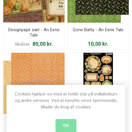
Designpapir sæt - An Eerie
Gone Batty - An Eerie Tale
Tale
80,00 kr.
10,00 kr.
98,00 kr.
Cookies hjælper os med at holde styr på indkøbskurv
og andre services. Ved at benytte vores hjemmeside,
tillader du brug af cookies.
Grand Illusion - An Eerie
Journaling Chipboard - An
OK
Tale
Eerie Tale