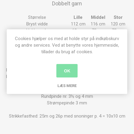
Dobbelt garn
Størrelse
Lille
Middel
Stor
Bryst vidde
112 cm
116 cm
120 cm
Hel længde
68 cm
70 cm
72 cm
Ærmelængde
49 cm
51 cm
53 cm
Cookies hjælper os med at holde styr på indkøbskurv
og andre services. Ved at benytte vores hjemmeside,
Tynn Alpakka (50 gram)
17 ngl.
18 ngl.
18 ngl.
tillader du brug af cookies.
​Pulsvarmere
​2 ngl.
OK
Hue​
​2 ngl.
LÆS MERE
Rundpinde nr. 3½ og 4 mm
Strømpepinde 3 mm
Strikkefasthed: 25m og 26p med snoninger p. 4 = 10x10 cm