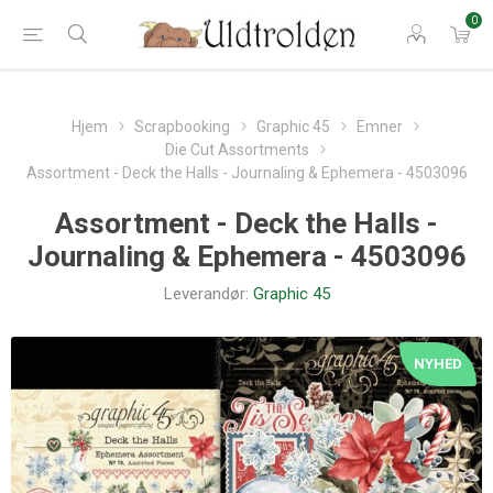
0
Hjem
Scrapbooking
Graphic 45
Emner
Die Cut Assortments
Assortment - Deck the Halls - Journaling & Ephemera - 4503096
Assortment - Deck the Halls -
Journaling & Ephemera - 4503096
Leverandør:
Graphic 45
NYHED