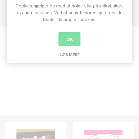
Acid og Lignin free
Cookies hjælper os med at holde styr på indkøbskurv
og andre services. Ved at benytte vores hjemmeside,
tillader du brug af cookies.
OK
Produkt tags
LÆS MERE
graphic 45
(246)
,
ephemera
(8)
,
deck the halls
(1)