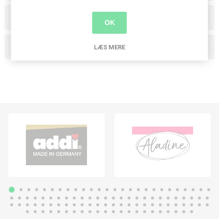
Producenter
OK
Populære tags
LÆS MERE