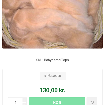
SKU:
BabyKamelTops
6 PÅ LAGER
130,00 kr.
i
KØB
h