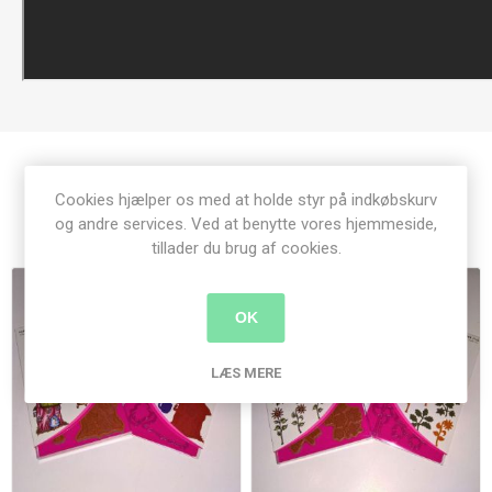
Cookies hjælper os med at holde styr på indkøbskurv
Relaterede produkter
og andre services. Ved at benytte vores hjemmeside,
tillader du brug af cookies.
OK
LÆS MERE