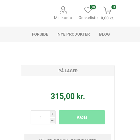
(0)
0
Min konto
Ønskeliste
0,00 kr.
FORSIDE
NYE PRODUKTER
BLOG
PÅ LAGER
-
315,00 kr.
i
KØB
h