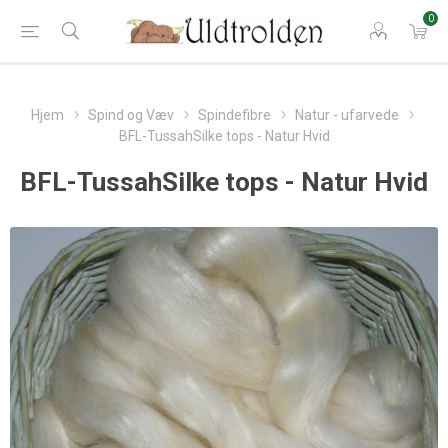
0
Hjem
Spind og Væv
Spindefibre
Natur - ufarvede
BFL-TussahSilke tops - Natur Hvid
BFL-TussahSilke tops - Natur Hvid