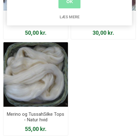
OK
LÆS MERE
BFL tops - Natur Hvid
Corridale tops - Brun
50,00 kr.
30,00 kr.
Merino og TussahSilke Tops
- Natur hvid
55,00 kr.