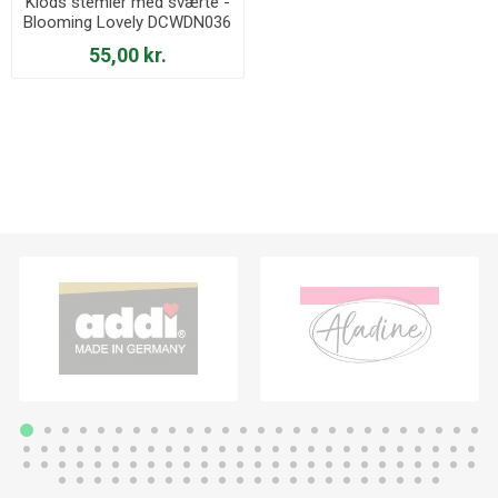
Klods stemler med sværte -
Blooming Lovely DCWDN036
55,00 kr.