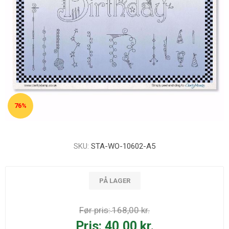
76%
SKU:
STA-WO-10602-A5
PÅ LAGER
Før pris:
168,00 kr.
Pris:
40,00 kr.