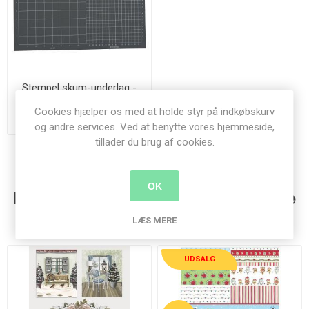
Stempel skum-underlag -
Stamping Mat
Cookies hjælper os med at holde styr på indkøbskurv
78,00 kr.
og andre services. Ved at benytte vores hjemmeside,
tillader du brug af cookies.
OK
Kunder der har købt denne vare købte
også
LÆS MERE
UDSALG