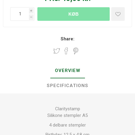
i
KØB
h
Share:
OVERVIEW
SPECIFICATIONS
Claritystamp
Silikone stempler A5
4 delbare stempler
Birthday: 12,5 x 4,8 cm