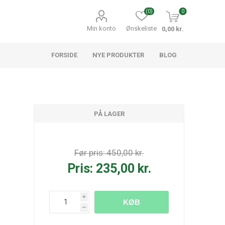
(0)
0
Min konto
Ønskeliste
0,00 kr.
FORSIDE
NYE PRODUKTER
BLOG
PÅ LAGER
Før pris:
450,00 kr.
Pris:
235,00 kr.
i
KØB
h