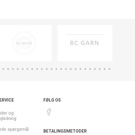
ERVICE
FØLG OS
ider og
ejledning
llede spørgsmål
BETALINGSMETODER