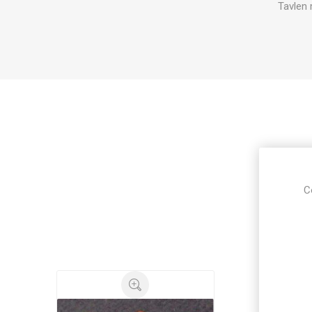
Tavlen 
C
Ku