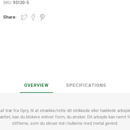
SKU:
95120-5
Share:
OVERVIEW
SPECIFICATIONS
 træ fra Opry, til at strække/rette dit strikkede eller hæklede arbejd
brættet, kan du blokere enhver form, du ønsker.
Dit arbejde kan nemt f
stifterne, som du skruer ind i hullerne med metal gevind.