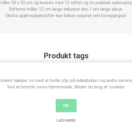
måler 35 x 35 cm og leveres med 12 stifter og en praktisk opbevarin
Stifterne måler 12 cm lange inklusive den 1 cm lange skrue.
Ekstra spærrepladestifter kan købes separat ved forespørgsel.
Produkt tags
opry
(9)
,
blocking
(2)
ookies hjælper os med at holde styr på indkøbskurv og andre service
Ved at benytte vores hjemmeside, tillader du brug af cookies.
nder der har købt denne vare købte o
OK
LÆS MERE