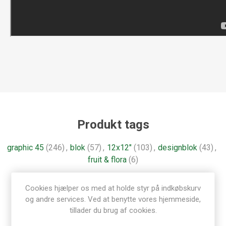
Produkt tags
graphic 45
(246)
,
blok
(57)
,
12x12"
(103)
,
designblok
(43)
,
fruit & flora
(6)
Cookies hjælper os med at holde styr på indkøbskurv
og andre services. Ved at benytte vores hjemmeside,
tillader du brug af cookies.
Relaterede produkter