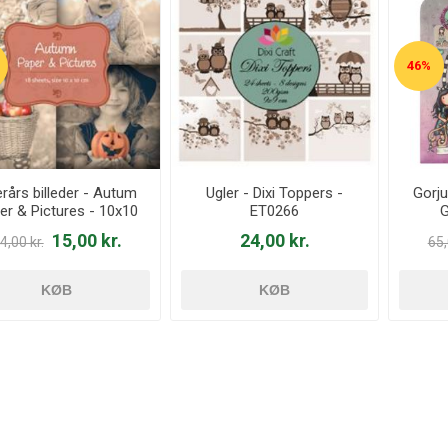
46%
erårs billeder - Autum
Ugler - Dixi Toppers -
Gorju
er & Pictures - 10x10
ET0266
G
cm - 6011/0058
15,00 kr.
24,00 kr.
4,00 kr.
65,
KØB
KØB