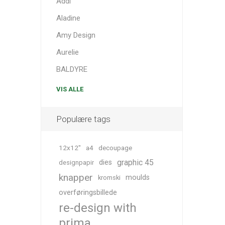
Addi
Aladine
Amy Design
Aurelie
BALDYRE
VIS ALLE
Populære tags
12x12"
a4
decoupage
graphic 45
dies
designpapir
knapper
moulds
kromski
overføringsbillede
re-design with
prima