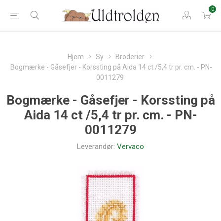
0
Hjem
Sy
Broderier
Bogmærke - Gåsefjer - Korssting på Aida 14 ct /5,4 tr pr. cm. - PN-
0011279
Bogmærke - Gåsefjer - Korssting på
Aida 14 ct /5,4 tr pr. cm. - PN-
0011279
Leverandør:
Vervaco