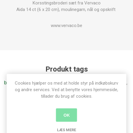
Korsstingsbroderi sæt fra Vervaco
Aida 14 ct (6 x 20 cm), moulinegarn, nål og opskrift
www.vervaco.be
Produkt tags
broderi
(83)
,
fjer
(3)
,
vervaco
(4)
,
korssting
(46)
,
aida
(17)
,
Cookies hjælper os med at holde styr på indkøbskurv
og andre services. Ved at benytte vores hjemmeside,
bogmærke
(5)
tillader du brug af cookies.
OK
Relaterede produkter
LÆS MERE