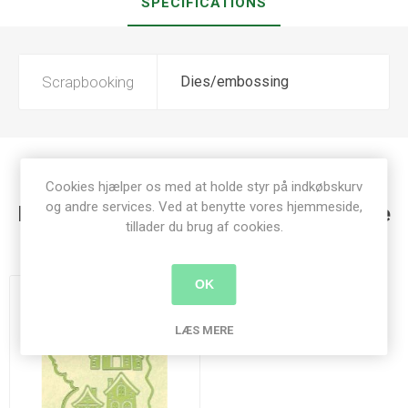
SPECIFICATIONS
Scrapbooking
Dies/embossing
Cookies hjælper os med at holde styr på indkøbskurv
og andre services. Ved at benytte vores hjemmeside,
Kunder der har købt denne vare købte
tillader du brug af cookies.
også
OK
LÆS MERE