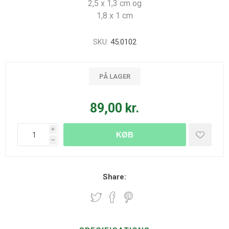
2,5 x 1,3 cm og
1,8 x 1 cm
SKU:
45.0102
PÅ LAGER
89,00 kr.
i
KØB
h
Share: