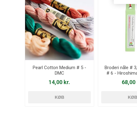
Pearl Cotton Medium # 5 -
Broderi nåle # 3
DMC
# 6 - Hiroshim
THN-0
14,00 kr.
68,00 
KØB
KØ