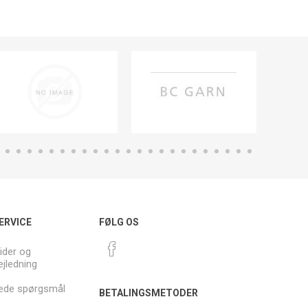
ERVICE
FØLG OS
ider og
ejledning
llede spørgsmål
BETALINGSMETODER