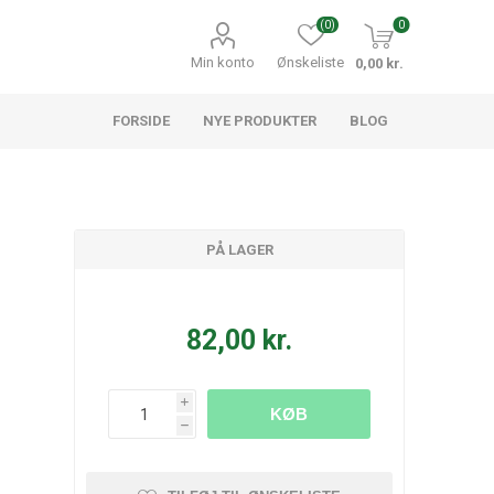
(0)
0
Min konto
Ønskeliste
0,00 kr.
FORSIDE
NYE PRODUKTER
BLOG
PÅ LAGER
82,00 kr.
i
KØB
h