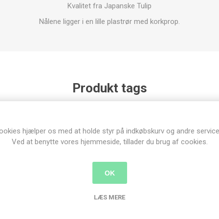
Kvalitet fra Japanske Tulip
Nålene ligger i en lille plastrør med korkprop.
Produkt tags
broderi
(83)
,
nåle
(52)
,
tulip
(21)
,
hiroshima
(17)
ookies hjælper os med at holde styr på indkøbskurv og andre service
Ved at benytte vores hjemmeside, tillader du brug af cookies.
nder der har købt denne vare købte o
OK
LÆS MERE