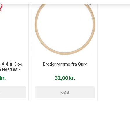
, # 4, # 5 og
Broderiramme fra Opry
a Needles -
23e
kr.
32,00 kr.
B
KØB