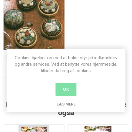
Nålepude broderier og baser
Cookies hjælper os med at holde styr på indkøbskurv
og andre services. Ved at benytte vores hjemmeside,
tillader du brug af cookies.
78,00 kr.
OK
Kunder der har købt denne vare købte
LÆS MERE
også