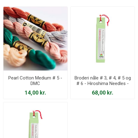
Pearl Cotton Medium # 5 -
Broderi nåle # 3, # 4, # 5 og
DMC
# 6 - Hiroshima Needles -
THN-023e
14,00 kr.
68,00 kr.