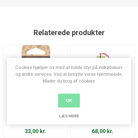
Relaterede produkter
Cookies hjælper os med at holde styr på indkøbskurv
og andre services. Ved at benytte vores hjemmeside,
tillader du brug af cookies.
OK
LÆS MERE
Broderinåle - Hemline Gold
Broderi nåle # 3, # 4, # 5 og
# 6 - Hiroshima Needles -
THN-023e
33,00 kr.
68,00 kr.