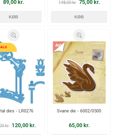
89,00 kr.
75,00 kr.
148,00 kr.
KØB
KØB
SALG
tal dies - LR0276
Svane die - 6002/0500
120,00 kr.
65,00 kr.
00 kr.