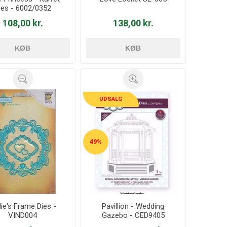
ies - 6002/0352
108,00 kr.
138,00 kr.
KØB
KØB
UDSALG
49%
lie's Frame Dies -
Pavillion - Wedding
VIND004
Gazebo - CED9405