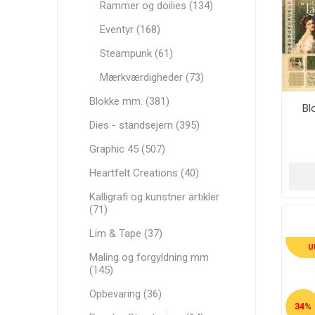
Rammer og doilies (134)
Eventyr (168)
Steampunk (61)
Mærkværdigheder (73)
Blokke mm. (381)
Bl
Dies - standsejern (395)
Graphic 45 (507)
Heartfelt Creations (40)
Kalligrafi og kunstner artikler
(71)
Lim & Tape (37)
U
Maling og forgyldning mm
(145)
Opbevaring (36)
34%