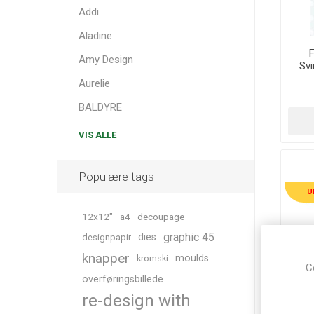
Addi
Aladine
F
Amy Design
Svi
Aurelie
BALDYRE
VIS ALLE
Populære tags
U
12x12"
a4
decoupage
graphic 45
dies
designpapir
34%
knapper
moulds
kromski
C
overføringsbillede
re-design with