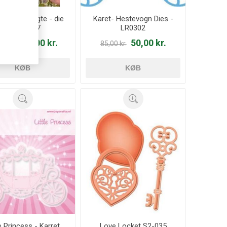
laber og lygte - die
Karet- Hestevogn Dies -
6002/0377
LR0302
65,00 kr.
50,00 kr.
00 kr.
85,00 kr.
KØB
KØB
le Princess - Karret
Love Locket S2-035