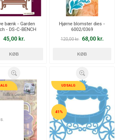
e bænk - Garden
Hjørne blomster dies -
ch - DS-C-BENCH
6002/0369
45,00 kr.
68,00 kr.
120,00 kr.
KØB
KØB
SALG
UDSALG
41%
s.