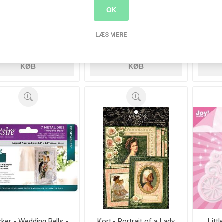
OK
 & Fru - Mr Mrs With
Kærlighed... - stempel -
Kande
earts - Dies CC-322
279943
LÆS MERE
65,00 kr.
23,00 kr.
8,00 kr.
135,
KØB
KØB
kker - Wedding Bells -
Kort - Portrait of a Lady
Litt