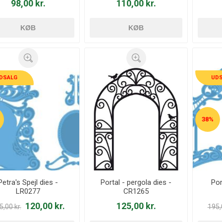
98,00 kr.
110,00 kr.
KØB
KØB
DSALG
UD
38%
Petra's Spejl dies -
Portal - pergola dies -
Por
LR0277
CR1265
120,00 kr.
125,00 kr.
5,00 kr.
195,