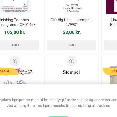
inishing Touches -
Gift dig ikke... - stempel -
Hav
rvel grene - CED1457
279931
Ben
105,00 kr.
23,00 kr.
KØB
KØB
DSALG
UD
52%
ookies hjælper os med at holde styr på indkøbskurv og andre service
Ved at benytte vores hjemmeside, tillader du brug af cookies.