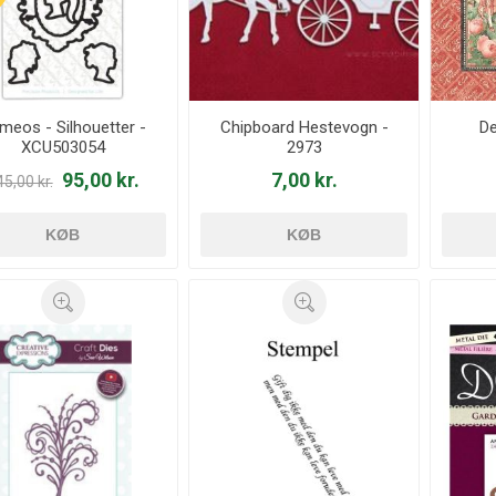
meos - Silhouetter -
Chipboard Hestevogn -
De
XCU503054
2973
95,00 kr.
7,00 kr.
5,00 kr.
KØB
KØB