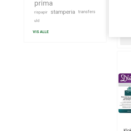
prima
Hr
stamperia
transfers
rispapir
H
uld
9
VIS ALLE
Klo