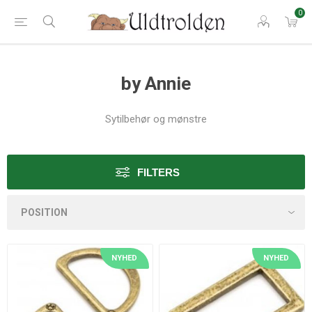
0
by Annie
Sytilbehør og mønstre
FILTERS
NYHED
NYHED