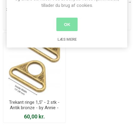
tillader du brug af cookies.
Stiletto og presse - by Annie
Trekant ringe 1" - 2 stk -
Antik bronze - by Annie -
HAR1-TR-AB-TWO
195,00 kr.
55,00 kr.
OK
NYHED
LÆS MERE
Trekant ringe 1,5" - 2 stk -
Antik bronze - by Annie -
HAR1.5-TR-AB-TWO
60,00 kr.