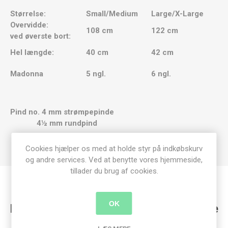
​Størrelse:
Small/Medium​
Large/X-Large​
​Overvidde:
108 cm​
122 cm​
ved øverste bort:
​Hel længde:
40 cm​
42 cm​
​Madonna
5 ngl.
6 ngl.
Pind no. 4 mm strømpepinde
4½ mm rundpind
Cookies hjælper os med at holde styr på indkøbskurv
og andre services. Ved at benytte vores hjemmeside,
tillader du brug af cookies.
OK
Kunder der har købt denne vare købte
også