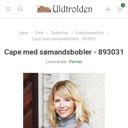
0
Hjem
Strik
Opskrifter
Enkeltopskrifter
Cape med sømandsbobler - 893031
Cape med sømandsbobler - 893031
Leverandør:
Permin