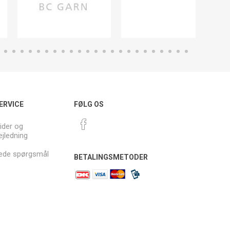
ERVICE
FØLG OS
ider og
ejledning
llede spørgsmål
BETALINGSMETODER