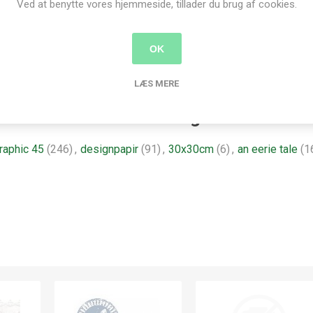
Ved at benytte vores hjemmeside, tillader du brug af cookies.
Super papirkvalitet - velegnet til Fuzzy cutting (udklipning)
OK
LÆS MERE
Produkt tags
raphic 45
(246)
,
designpapir
(91)
,
30x30cm
(6)
,
an eerie tale
(1