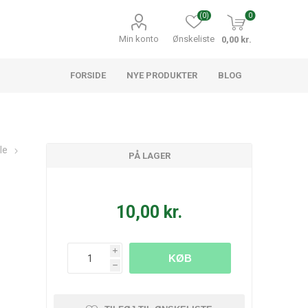
(0)
0
Min konto
Ønskeliste
0,00 kr.
FORSIDE
NYE PRODUKTER
BLOG
le
PÅ LAGER
10,00 kr.
i
KØB
h