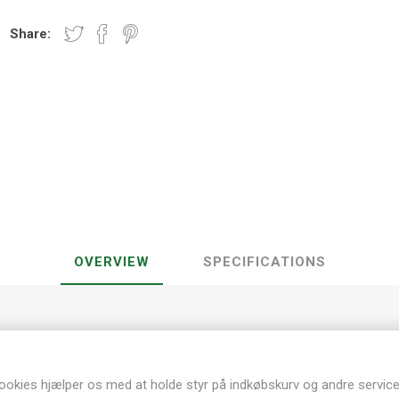
Share:
OVERVIEW
SPECIFICATIONS
30,5 x 30,5 cm
Dobbelt sidet design
Acid og Lignin free
ookies hjælper os med at holde styr på indkøbskurv og andre service
Kraftig og lækker kvalitet