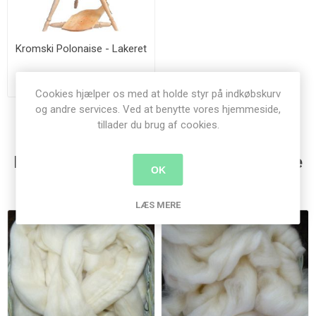
Kromski Polonaise - Lakeret
8.400,00 kr.
Cookies hjælper os med at holde styr på indkøbskurv
og andre services. Ved at benytte vores hjemmeside,
tillader du brug af cookies.
Kunder der har købt denne vare købte
OK
også
LÆS MERE