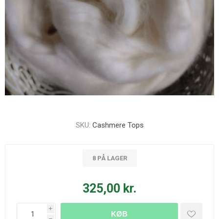
SKU:
Cashmere Tops
8 PÅ LAGER
325,00 kr.
i
KØB
h