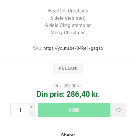
Heartfelt Creations
5 dele dies sæt)
6 dele Cling stempler
Merry Christmas
SKU:
https://youtu.be/84Re1-gaq1o
PÅ LAGER
Pris:
358,00 kr.
Din pris:
286,40 kr.
i
KØB
h
Share: