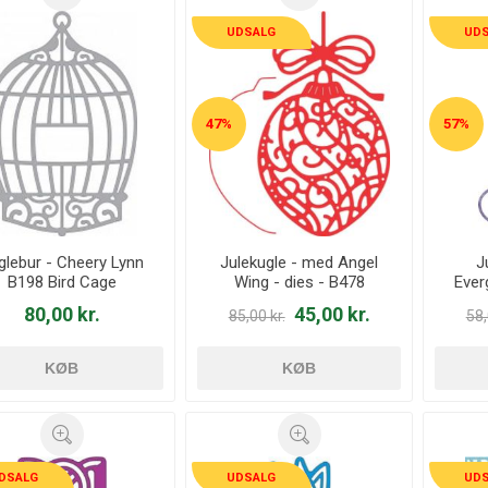
UDSALG
UD
47%
57%
glebur - Cheery Lynn
Julekugle - med Angel
J
B198 Bird Cage
Wing - dies - B478
Ever
80,00 kr.
45,00 kr.
85,00 kr.
58,
KØB
KØB
DSALG
UDSALG
UD