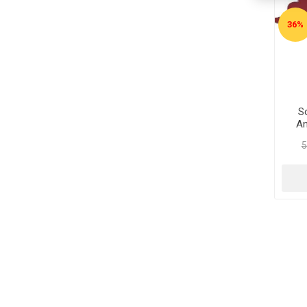
36%
S
An
5