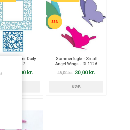
33%
flake Wonder Doily
Sommerfugle - Small
Dies- DL 287
Angel Wings - DL112A
80,00 kr.
30,00 kr.
00 kr.
45,00 kr.
s.
KØB
KØB