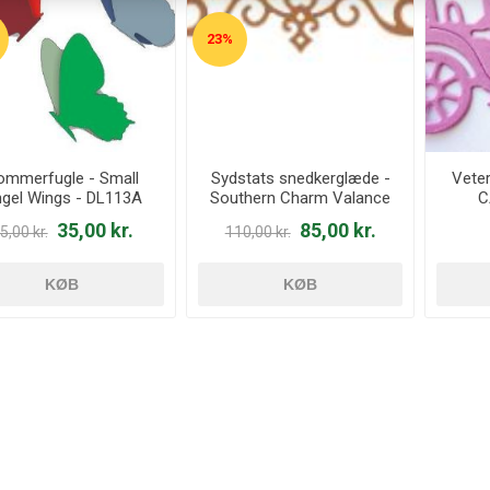
23%
ommerfugle - Small
Sydstats snedkerglæde -
Veter
gel Wings - DL113A
Southern Charm Valance
C
- B454
35,00 kr.
85,00 kr.
5,00 kr.
110,00 kr.
KØB
KØB