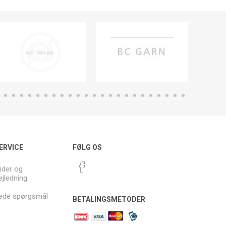
ERVICE
FØLG OS
ider og
ejledning
llede spørgsmål
BETALINGSMETODER