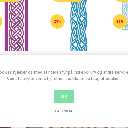
25%
41%
ltisk kæde - Cheery
Keltiske knuder - Cheery
Snow
nn B202 Celtic Chain
Lynn B203 Celtic Whimsy
86,00 kr.
86,00 kr.
5,00 kr.
115,00 kr.
135,
ookies hjælper os med at holde styr på indkøbskurv og andre service
Ved at benytte vores hjemmeside, tillader du brug af cookies.
KØB
KØB
OK
LÆS MERE
DSALG
UDSALG