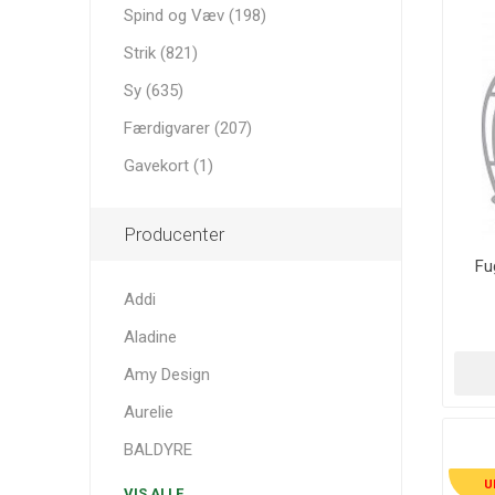
Spind og Væv (198)
Strik (821)
Sy (635)
Færdigvarer (207)
Gavekort (1)
Producenter
Fu
Addi
Aladine
Amy Design
Aurelie
BALDYRE
U
VIS ALLE