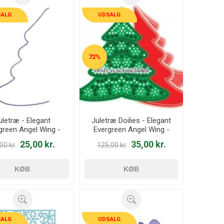
SALG
UDSALG
72%
uletræ - Elegant
Juletræ Doilies - Elegant
green Angel Wing -
Evergreen Angel Wing -
dies - DL144A
dies - DL144
25,00 kr.
35,00 kr.
00 kr.
125,00 kr.
KØB
KØB
SALG
UDSALG