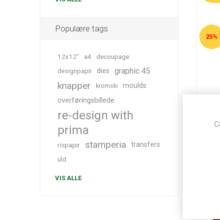
Populære tags
25%
12x12"
a4
decoupage
graphic 45
dies
designpapir
knapper
moulds
kromski
Ke
overføringsbillede
Ly
re-design with
11
C
prima
stamperia
transfers
rispapir
uld
VIS ALLE
U