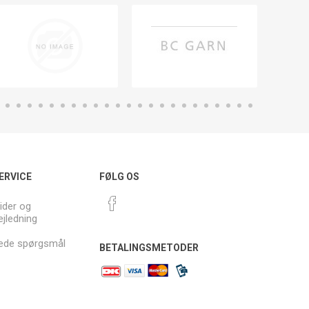
ERVICE
FØLG OS
ider og
ejledning
llede spørgsmål
BETALINGSMETODER