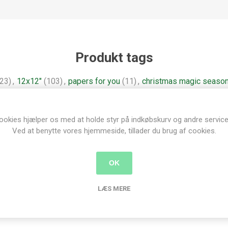
Produkt tags
(23)
,
12x12"
(103)
,
papers for you
(11)
,
christmas magic seaso
ookies hjælper os med at holde styr på indkøbskurv og andre service
Ved at benytte vores hjemmeside, tillader du brug af cookies.
nder der har købt denne vare købte o
OK
LÆS MERE