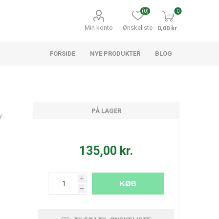
(0)
0
Min konto
Ønskeliste
0,00 kr.
FORSIDE
NYE PRODUKTER
BLOG
PÅ LAGER
Y-
135,00 kr.
i
KØB
h