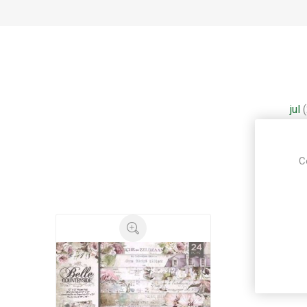
jul
C
Ku