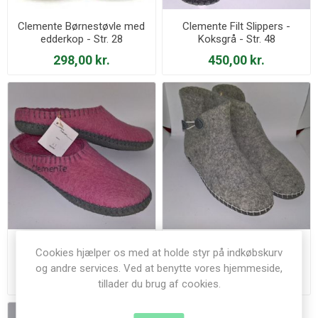
Clemente Børnestøvle med
Clemente Filt Slippers -
edderkop - Str. 28
Koksgrå - Str. 48
298,00 kr.
450,00 kr.
Clemente Filt Slippers -
Clemente Halvstøvle -
Cookies hjælper os med at holde styr på indkøbskurv
Rosa - Str. 41
Lysegrå - Str. 43
og andre services. Ved at benytte vores hjemmeside,
400,00 kr.
598,00 kr.
tillader du brug af cookies.