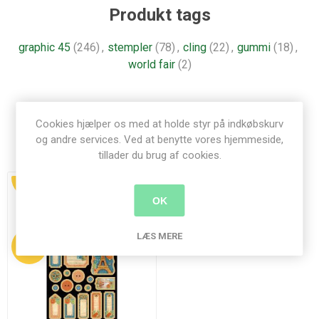
Produkt tags
graphic 45
(246)
,
stempler
(78)
,
cling
(22)
,
gummi
(18)
,
world fair
(2)
Cookies hjælper os med at holde styr på indkøbskurv
og andre services. Ved at benytte vores hjemmeside,
Relaterede produkter
tillader du brug af cookies.
UDSALG
OK
LÆS MERE
42%