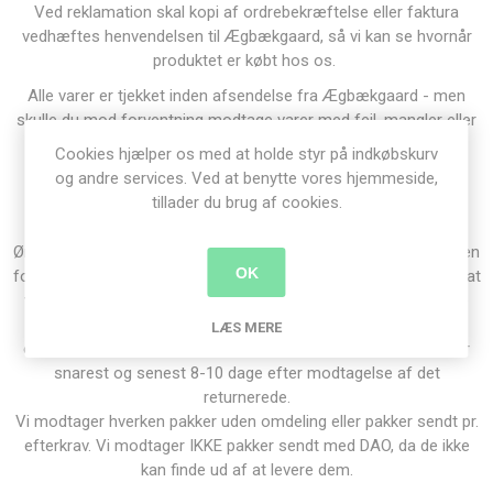
Ved reklamation skal kopi af ordrebekræftelse eller faktura
vedhæftes henvendelsen til Ægbækgaard, så vi kan se hvornår
produktet er købt hos os.
Alle varer er tjekket inden afsendelse fra Ægbækgaard - men
skulle du mod forventning modtage varer med fejl, mangler eller
evt. transportskader, skal dette meddeles til Ægbækgaard
Cookies hjælper os med at holde styr på indkøbskurv
hurtigst muligt efter, at du har opdaget fejlen for at være
og andre services. Ved at benytte vores hjemmeside,
gældende.
tillader du brug af cookies.
RETURRET
Ønsker du alligevel ikke den købte varer, kan den returneres inden
OK
for 14 dage fra modtagelsen for egen regning. Det kræver blot at
varen er i ubrugt ikke forringet stand og emballagen skal være
intakt. Varen skal pakkes forsvarligt, og vedlægges kopi af
LÆS MERE
ordrebekræftelse eller faktura. Refusion af købesummen sker
snarest og senest 8-10 dage efter modtagelse af det
returnerede.
Vi modtager hverken pakker uden omdeling eller pakker sendt pr.
efterkrav. Vi modtager IKKE pakker sendt med DAO, da de ikke
kan finde ud af at levere dem.