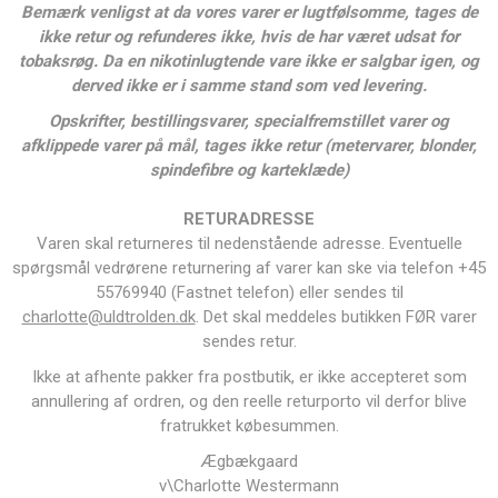
Bemærk venligst at da vores varer er lugtfølsomme, tages de
ikke retur og refunderes ikke, hvis de har været udsat for
tobaksrøg. Da en nikotinlugtende vare ikke er salgbar igen, og
derved ikke er i samme stand som ved levering.
Opskrifter, bestillingsvarer, specialfremstillet varer og
afklippede varer på mål, tages ikke retur (metervarer, blonder,
spindefibre og karteklæde)
RETURADRESSE
Varen skal returneres til nedenstående adresse. Eventuelle
spørgsmål vedrørene returnering af varer kan ske via telefon
+45
55769940 (Fastnet telefon)
eller sendes til
charlotte@uldtrolden.dk
. Det skal meddeles butikken FØR varer
sendes retur.
Ikke at afhente pakker fra postbutik, er ikke accepteret som
annullering af ordren, og den reelle returporto vil derfor blive
fratrukket købesummen.
Ægbækgaard
v\Charlotte Westermann