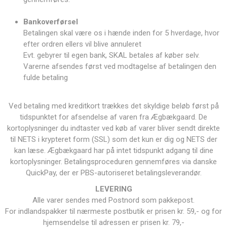
Bankoverførsel
Betalingen skal være os i hænde inden for 5 hverdage, hvor
efter ordren ellers vil blive annuleret
Evt. gebyrer til egen bank, SKAL betales af køber selv.
Varerne afsendes først ved modtagelse af betalingen den
fulde betaling
Ved betaling med kreditkort trækkes det skyldige beløb først på
tidspunktet for afsendelse af varen fra Ægbækgaard. De
kortoplysninger du indtaster ved køb af varer bliver sendt direkte
til NETS i krypteret form (SSL) som det kun er dig og NETS der
kan læse. Ægbækgaard har på intet tidspunkt adgang til dine
kortoplysninger. Betalingsproceduren gennemføres via danske
QuickPay, der er PBS-autoriseret betalingsleverandør.
LEVERING
Alle varer sendes med Postnord som pakkepost.
For indlandspakker til nærmeste postbutik er prisen kr. 59,- og for
hjemsendelse til adressen er prisen kr. 79,-