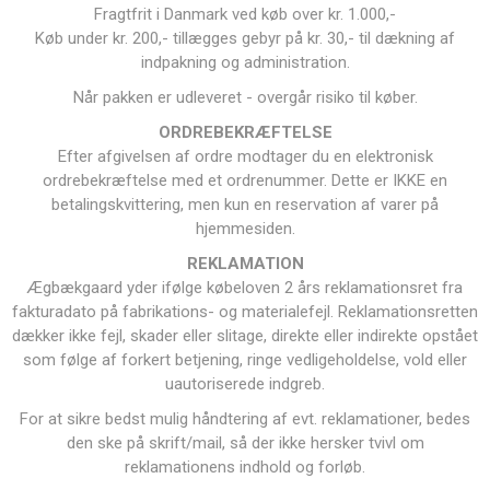
Fragtfrit i Danmark ved køb over kr. 1.000,-
Køb under kr. 200,- tillægges gebyr på kr. 30,- til dækning af
indpakning og administration.
Når pakken er udleveret - overgår risiko til køber.
ORDREBEKRÆFTELSE
Efter afgivelsen af ordre modtager du en elektronisk
ordrebekræftelse med et ordrenummer. Dette er IKKE en
betalingskvittering, men kun en reservation af varer på
hjemmesiden.
REKLAMATION
Ægbækgaard yder ifølge købeloven 2 års reklamationsret fra
fakturadato på fabrikations- og materialefejl. Reklamationsretten
dækker ikke fejl, skader eller slitage, direkte eller indirekte opstået
som følge af forkert betjening, ringe vedligeholdelse, vold eller
uautoriserede indgreb.
For at sikre bedst mulig håndtering af evt. reklamationer, bedes
den ske på skrift/mail, så der ikke hersker tvivl om
reklamationens indhold og forløb.