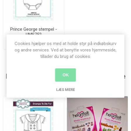
Prince George stempel -
UMS752
50,00 kr.
Cookies hjælper os med at holde styr på indkøbskurv
og andre services. Ved at benytte vores hjemmeside,
tillader du brug af cookies.
Kunder der har købt denne vare købte
OK
også
LÆS MERE