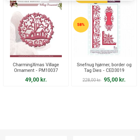
58%
CharmingXmas Village
Snefnug hjørner, border og
Ornament - PM10037
Tag Dies - CED3019
49,00 kr.
95,00 kr.
228,00 kr.