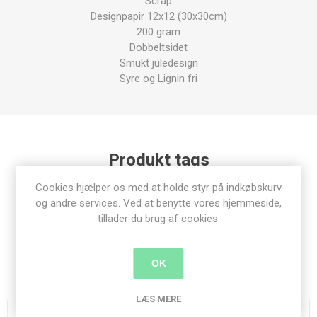
Scrap
Designpapir 12x12 (30x30cm)
200 gram
Dobbeltsidet
Smukt juledesign
Syre og Lignin fri
Produkt tags
Cookies hjælper os med at holde styr på indkøbskurv
designpapir
(91)
,
12x12"
(103)
,
studiolight
(57)
og andre services. Ved at benytte vores hjemmeside,
tillader du brug af cookies.
OK
Relaterede produkter
LÆS MERE
UDSALG