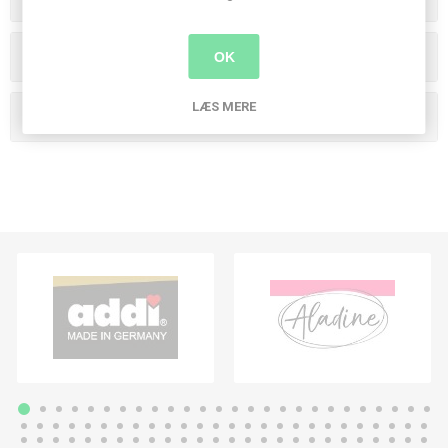
Producenter
OK
LÆS MERE
Populære tags