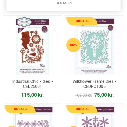
LÆS MERE
180,00 kr.
78,00 kr.
UDSALG
56%
Industrial Chic - dies -
Wilkflower Frame Dies -
CED25001
CEDPC1005
115,00 kr.
75,00 kr.
169,00 kr.
UDSALG
UDSALG