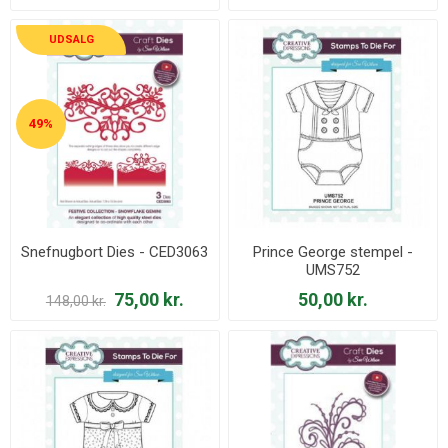
UDSALG
49%
Snefnugbort Dies - CED3063
Prince George stempel -
UMS752
75,00 kr.
50,00 kr.
148,00 kr.