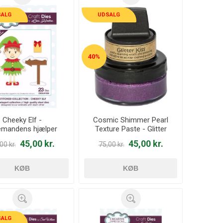
SALG
UDSALG
40%
Cheeky Elf -
Cosmic Shimmer Pearl
emandens hjælper
Texture Paste - Glitter
ies - CEDLH1039
Kiss
45,00 kr.
45,00 kr.
00 kr.
75,00 kr.
KØB
KØB
SALG