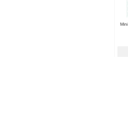
Mini
U
58%