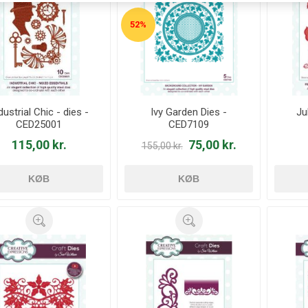
52%
dustrial Chic - dies -
Ivy Garden Dies -
Ju
CED25001
CED7109
115,00 kr.
75,00 kr.
155,00 kr.
KØB
KØB