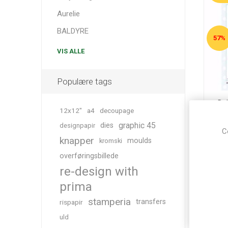
Aurelie
BALDYRE
57%
VIS ALLE
Populære tags
Del
12x12"
a4
decoupage
graphic 45
dies
designpapir
22
C
knapper
moulds
kromski
overføringsbillede
re-design with
prima
stamperia
transfers
rispapir
uld