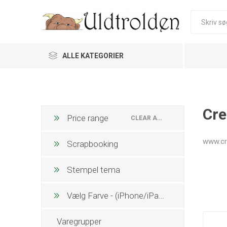
ALLE KATEGORIER
Cre
Price range
CLEAR ALL
www.cr
Scrapbooking
Stempel tema
Vælg Farve - (iPhone/iPad dobbeltklik)
Varegrupper