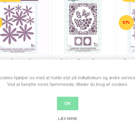
57%
icate Daisiess Dies -
Delicate Farden Frame
Faux 
CED1417
Dies - CED4307
95,00 kr.
198,00 kr.
0,00 kr.
220,
ookies hjælper os med at holde styr på indkøbskurv og andre service
Ved at benytte vores hjemmeside, tillader du brug af cookies.
KØB
KØB
OK
LÆS MERE
UDSALG