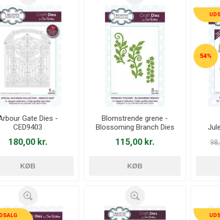
UD
54%
Arbour Gate Dies -
Blomstrende grene -
CED9403
Blossoming Branch Dies
Jul
CED1425
D
180,00 kr.
115,00 kr.
98,
KØB
KØB
DSALG
UD