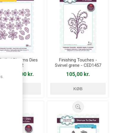
Quilled Blooms Dies
Finishing Touches -
- CED1402
Svirvel grene - CED1457
95,00 kr.
105,00 kr.
00 kr.
s.
KØB
KØB