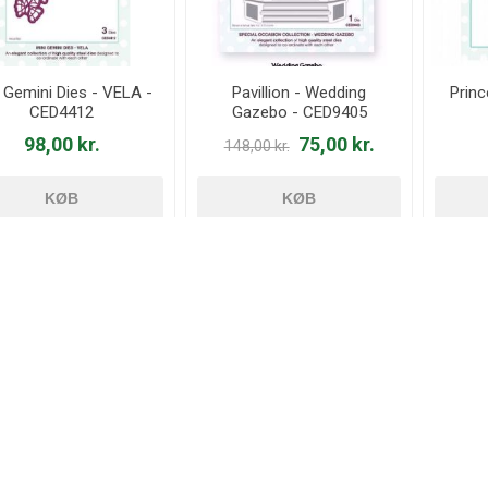
 Gemini Dies - VELA -
Pavillion - Wedding
Princ
CED4412
Gazebo - CED9405
98,00 kr.
75,00 kr.
148,00 kr.
KØB
KØB
DSALG
UDSALG
49%