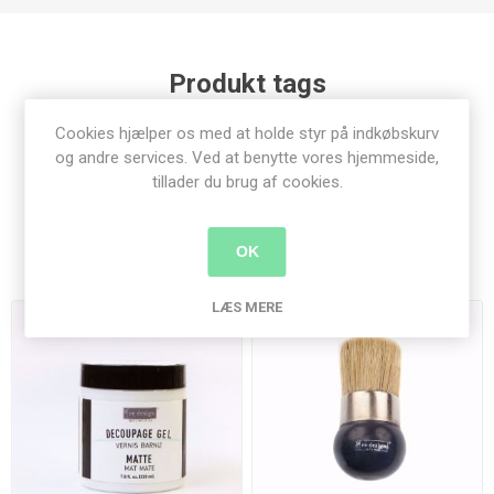
Produkt tags
Cookies hjælper os med at holde styr på indkøbskurv
re-design with prima
(341)
,
decoupage fiber
(23)
og andre services. Ved at benytte vores hjemmeside,
tillader du brug af cookies.
Relaterede produkter
OK
LÆS MERE