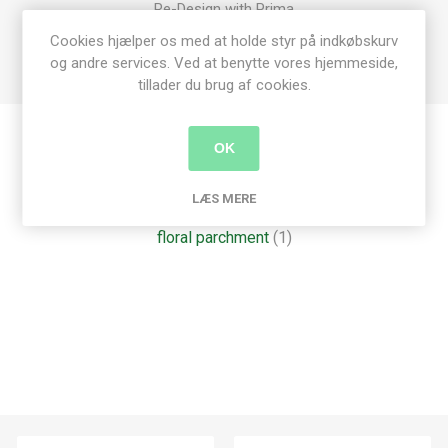
Re-Design with Prima
Decoupage Papir 48 x 75 cm i 2 dele (et motiv)
Cookies hjælper os med at holde styr på indkøbskurv
Serviet papir
og andre services. Ved at benytte vores hjemmeside,
tillader du brug af cookies.
OK
Produkt tags
LÆS MERE
re-design with prima
(341)
,
tissue paper
(23)
,
floral parchment
(1)