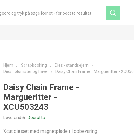
Hjem
Scrapbooking
Dies - standsejern
Dies - blomster og have
Daisy Chain Frame - Margueritter - XCU5
Daisy Chain Frame -
Margueritter -
XCU503243
Leverandør:
Docrafts
Xcut diesæt med magnetplade til opbevaring