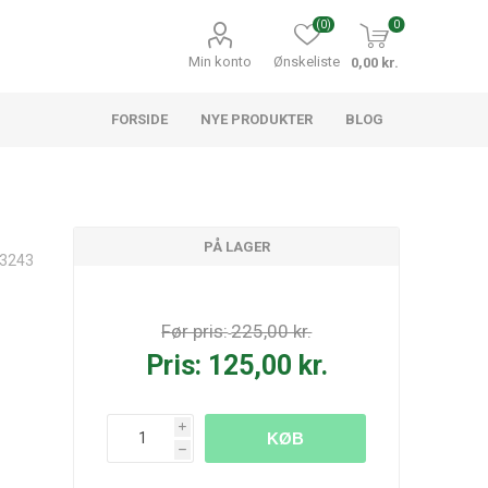
(0)
0
Min konto
Ønskeliste
0,00 kr.
FORSIDE
NYE PRODUKTER
BLOG
PÅ LAGER
03243
Før pris:
225,00 kr.
Pris:
125,00 kr.
i
KØB
h