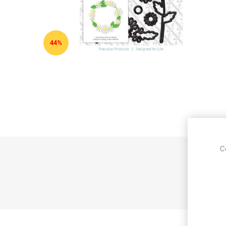
44%
C