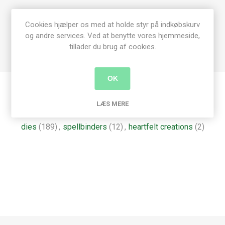
Heartfelt Creations
Dies set 3 dele
Cookies hjælper os med at holde styr på indkøbskurv
Gitter: 10 x 7,7 cm pr. del
og andre services. Ved at benytte vores hjemmeside,
Anker: 3 x 2,3 cm
tillader du brug af cookies.
OK
Produkt tags
LÆS MERE
dies
(189)
,
spellbinders
(12)
,
heartfelt creations
(2)