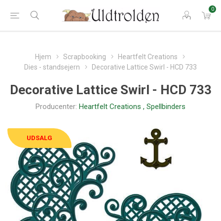
0
Hjem
Scrapbooking
Heartfelt Creations
Dies - standsejern
Decorative Lattice Swirl - HCD 733
Decorative Lattice Swirl - HCD 733
Producenter:
Heartfelt Creations
,
Spellbinders
UDSALG