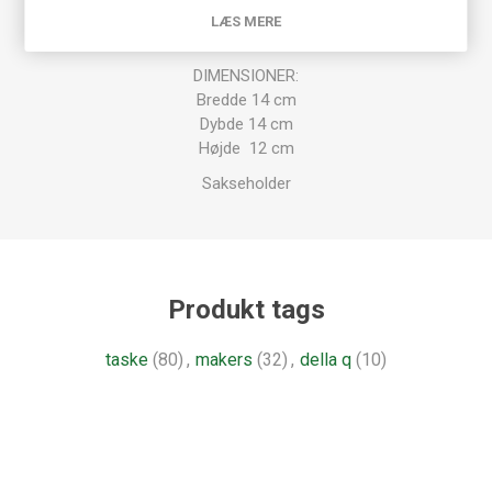
Der medfølger 2 stk Maker's Canvas Cubbies i tilsvarende
LÆS MERE
farve.
DIMENSIONER:
Bredde 14 cm
Dybde 14 cm
Højde 12 cm
Sakseholder
Produkt tags
taske
(80)
,
makers
(32)
,
della q
(10)