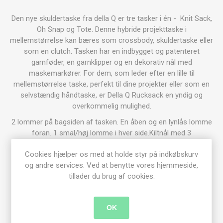
Den nye skuldertaske fra della Q er tre tasker i én - Knit Sack,
Oh Snap og Tote.
Denne hybride projekttaske i
mellemstørrelse kan bæres som crossbody, skuldertaske eller
som en clutch. Tasken har en indbygget og patenteret
garnføder, en garnklipper og en dekorativ nål med
maskemarkører.
For dem, som leder efter en lille til
mellemstørrelse taske, perfekt til dine projekter eller som en
selvstændig håndtaske, er Della Q Rucksack en yndig og
overkommelig mulighed.
2 lommer på bagsiden af tasken. En åben og en lynlås lomme
foran. 1 smal/høj lomme i hver side.Kiltnål med 3
maskemarkører, Stoppenål og en lille dotted journal.
Cookies hjælper os med at holde styr på indkøbskurv
Garnføder og trådklipper på indersiden. Kraftig og justerbar
og andre services. Ved at benytte vores hjemmeside,
skulderstrop.
tillader du brug af cookies.
DIMENSIONER:
Bredde 32 cm
Dybde 15 cm
OK
Højde 27 cm