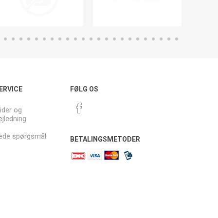
ERVICE
FØLG OS
ider og
ejledning
llede spørgsmål
BETALINGSMETODER