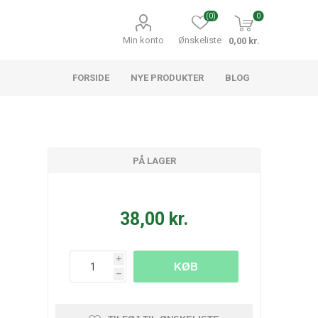
(0)
0
Min konto
Ønskeliste
0,00 kr.
FORSIDE
NYE PRODUKTER
BLOG
PÅ LAGER
38,00 kr.
i
KØB
h