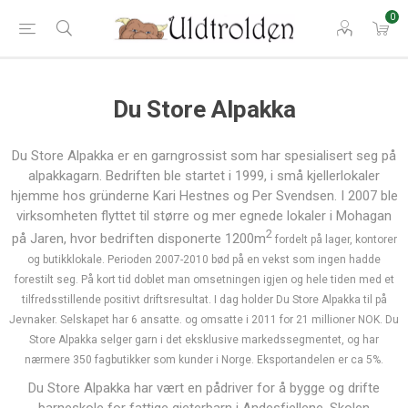
0
Du Store Alpakka
Du Store Alpakka er en garngrossist som har spesialisert seg på
alpakkagarn. Bedriften ble startet i 1999, i små kjellerlokaler
hjemme hos gründerne Kari Hestnes og Per Svendsen. I 2007 ble
virksomheten flyttet til større og mer egnede lokaler i Mohagan
2
på Jaren, hvor bedriften disponerte 1200m
fordelt på lager, kontorer
og butikklokale. Perioden 2007-2010 bød på en vekst som ingen hadde
forestilt seg. På kort tid doblet man omsetningen igjen og hele tiden med et
tilfredsstillende positivt driftsresultat. I dag holder Du Store Alpakka til på
Jevnaker. Selskapet har 6 ansatte. og omsatte i 2011 for 21 millioner NOK. Du
Store Alpakka selger garn i det eksklusive markedssegmentet, og har
nærmere 350 fagbutikker som kunder i Norge. Eksportandelen er ca 5%.
Du Store Alpakka har vært en pådriver for å bygge og drifte