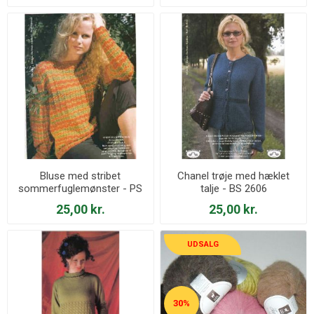
Bluse med stribet
Chanel trøje med hæklet
sommerfuglemønster - PS
talje - BS 2606
2604
25,00 kr.
25,00 kr.
UDSALG
30%