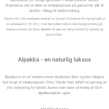
barneskole for fattige gjeterbarn i Andesfjellene. Skolen
finansieres ved at deler av innkjøpsprisen på garnsorter går til
skolen, i tillegg til fadderordning.
Høsten 2012 ble selskapet overtatt av Gjestal. Gründerne Per og Kari gikk ut
av selskapet 01.09.2012, men Kari jobber videre med designutvikling på
freelance basis. Du Store Alpakka vil være en viktig tilvekst for Gjestal og
Svarta Fåret.
Alpakka - en naturlig luksus
Alpakka er en af verdens mest eksklusive fibre og blev tidligere
kun brugt af inkakongerne i Peru. Havde man udført en gerning af
stor betydning for landet, kunne man være så heldig at få et
alpakka klæde i gave.