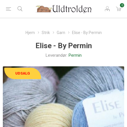
0
Hjem
Strik
Garn
Elise - By Permin
Elise - By Permin
Leverandør:
Permin
UDSALG