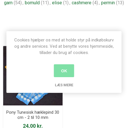
garn
(54)
,
bomuld
(11)
,
elise
(1)
,
cashmere
(4)
,
permin
(13)
Relaterede produkter
Cookies hjælper os med at holde styr på indkøbskurv
og andre services. Ved at benytte vores hjemmeside,
tillader du brug af cookies.
OK
LÆS MERE
Pony Tunesisk hæklepind 30
cm - 2 til 10 mm
24,00 kr.