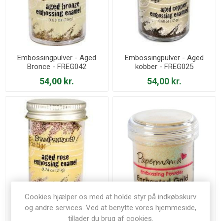
Embossingpulver - Aged
Embossingpulver - Aged
Bronce - FREG042
kobber - FREG025
54,00 kr.
54,00 kr.
Cookies hjælper os med at holde styr på indkøbskurv
og andre services. Ved at benytte vores hjemmeside,
Embossingpulver - Aged
Embossingpulver -
tillader du brug af cookies.
Rosa - FREG031
Enchanted Guld - PMA