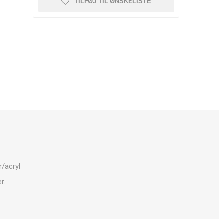
TILFØJ TIL ØNSKELISTE
r/acryl
r.