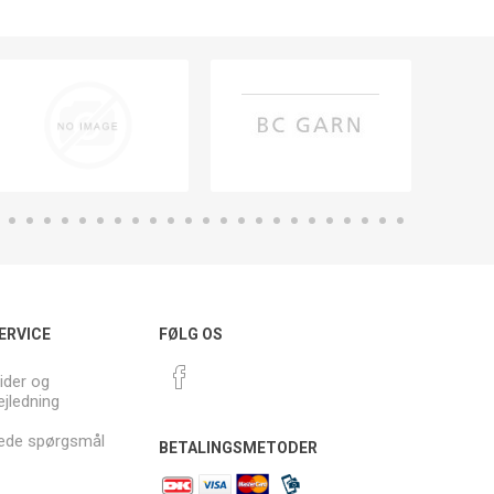
ERVICE
FØLG OS
ider og
ejledning
llede spørgsmål
BETALINGSMETODER