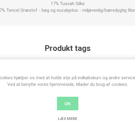
17% Tussah Silke
7% Tencel (træstof - bøg og eucalyptus - miljøvenlig/bæredygtig fibe
Produkt tags
uld
(90)
,
falkland
(5)
,
spindefibre
(72)
,
tops
(60)
,
blanding
(11)
ookies hjælper os med at holde styr på indkøbskurv og andre service
Ved at benytte vores hjemmeside, tillader du brug af cookies.
nder der har købt denne vare købte o
OK
LÆS MERE