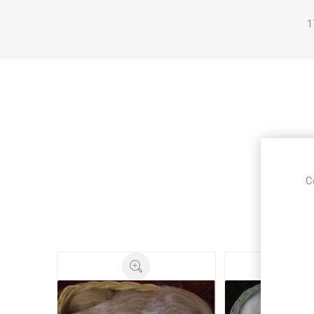
1
silke
(20)
,
C
Ku