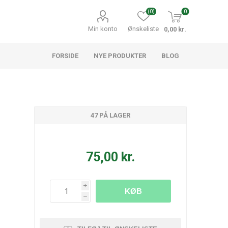
(0)
0
Min konto
Ønskeliste
0,00 kr.
FORSIDE
NYE PRODUKTER
BLOG
47 PÅ LAGER
75,00 kr.
i
KØB
h